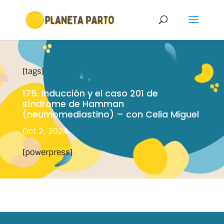
[tags]
175. Inducción y el caso 201 de
síndrome de Hamman
(neumomediastino) – con Celia Miguel
Oct 2, 2024
[powerpress]