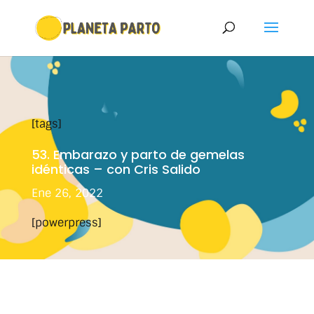
[tags]
53. Embarazo y parto de gemelas
idénticas – con Cris Salido
Ene 26, 2022
[powerpress]