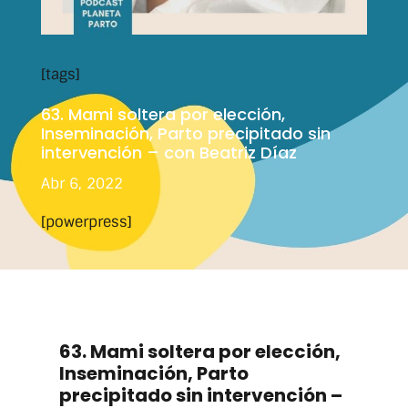
[tags]
63. Mami soltera por elección,
Inseminación, Parto precipitado sin
intervención – con Beatriz Díaz
Abr 6, 2022
[powerpress]
63. Mami soltera por elección,
Inseminación, Parto
precipitado sin intervención –